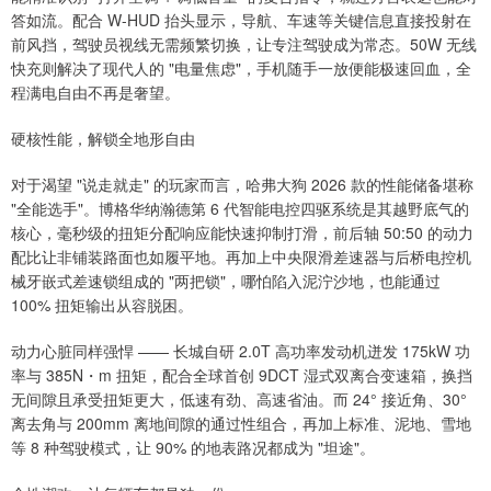
答如流。配合 W-HUD 抬头显示，导航、车速等关键信息直接投射在
前风挡，驾驶员视线无需频繁切换，让专注驾驶成为常态。50W 无线
快充则解决了现代人的 "电量焦虑"，手机随手一放便能极速回血，全
程满电自由不再是奢望。
硬核性能，解锁全地形自由
对于渴望 "说走就走" 的玩家而言，哈弗大狗 2026 款的性能储备堪称
"全能选手"。博格华纳瀚德第 6 代智能电控四驱系统是其越野底气的
核心，毫秒级的扭矩分配响应能快速抑制打滑，前后轴 50:50 的动力
配比让非铺装路面也如履平地。再加上中央限滑差速器与后桥电控机
械牙嵌式差速锁组成的 "两把锁"，哪怕陷入泥泞沙地，也能通过
100% 扭矩输出从容脱困。
动力心脏同样强悍 —— 长城自研 2.0T 高功率发动机迸发 175kW 功
率与 385N・m 扭矩，配合全球首创 9DCT 湿式双离合变速箱，换挡
无间隙且承受扭矩更大，低速有劲、高速省油。而 24° 接近角、30°
离去角与 200mm 离地间隙的通过性组合，再加上标准、泥地、雪地
等 8 种驾驶模式，让 90% 的地表路况都成为 "坦途"。