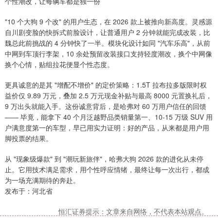
个性潮改，让每辆车都是独一份
"10 个大狗 9 个改" 的用户生态，在 2026 款上被推向新高度。灵感源
自川剧变脸的快拆式前脸设计，让普通用户 2 分钟就能完成改装，比
魏总此前挑战的 4 分钟快了一半。模块化设计如同 "汽车乐高"，从前
中网到车顶行李架，10 余处预留改装接口支持轻度潮改，换个中网像
换个心情，贴组拉花便显个性态度。
更具诚意的是其 "增配不增价" 的定价策略：1.5T 拉布拉多版限时权
益价仅 9.89 万元，叠加 2.5 万元现金补贴与最高 8000 元置换礼后，
9 万出头就能入手。这份诚意背后，是哈弗对 60 万用户信任的回馈
—— 毕竟，能拿下 40 个月泛越野品类销量第一、10-15 万级 SUV 用
户满意度第一的车型，早已用实力证明：好的产品，从来都是用户用
脚投票的结果。
从 "现象级爆款" 到 "潮玩新旅伴"，哈弗大狗 2026 款的进化从未停
止。它用技术满足需求，用个性呼应情绪，最终让每一次出行，都成
为一场充满期待的奔赴。
发布于：河北省
恒汇证券提示：文章来自网络，不代表本站观点。