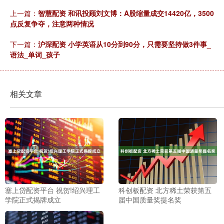
上一篇：
智慧配资 和讯投顾刘文博：A股缩量成交14420亿，3500
点反复争夺，注意两种情况
下一篇：
沪深配资 小学英语从10分到90分，只需要坚持做3件事_
语法_单词_孩子
相关文章
塞上贷配资平台 祝贺!绍兴理工
科创板配资 北方稀土荣获第五
学院正式揭牌成立
届中国质量奖提名奖