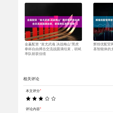
金赢配资 “蚩尤武魂 决战梅山”黑虎
辉煌优配官
拳杯自由搏击交流战圆满结束，胡斌
基智能体的
率队斩获佳绩
相关评论
本文评分
*
评论内容
*