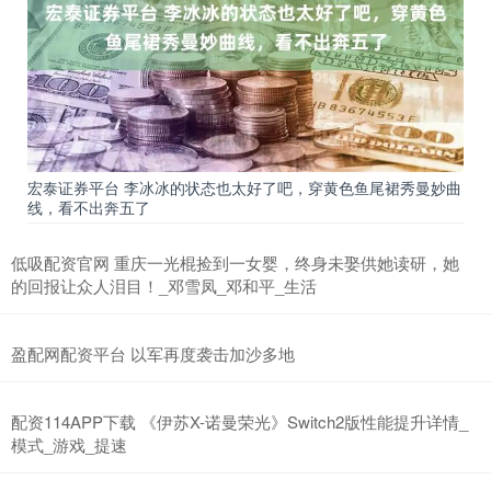
宏泰证券平台 李冰冰的状态也太好了吧，穿黄色鱼尾裙秀曼妙曲
线，看不出奔五了
低吸配资官网 重庆一光棍捡到一女婴，终身未娶供她读研，她
的回报让众人泪目！_邓雪凤_邓和平_生活
盈配网配资平台 以军再度袭击加沙多地
配资114APP下载 《伊苏X-诺曼荣光》Switch2版性能提升详情_
模式_游戏_提速